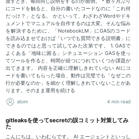
渡すとき、毎回同じ説明をするのが面倒。 * 数ヶ月ぶり
にコードを触ると、自分の書いたコードなのに「これ何
だっけ？」となる。 かといって、わざわざWordやドキ
ュメントでマニュアルを自作するのは大変。そんな悩み
を解決するために、「NotebookLM」にGASのコード
を読み込ませておけば「いつでも質問できる説明書」に
できるのではと思って試してみた次第です。 1. GASで
よくある「地味に困る」シチュエーション GASを使っ
てツールを作ると、時間が経つにつれていくつか課題が
出てきます。 内容を正確に理解しきれていない AIにコ
ードを書いてもらった場合、動作は完璧でも「なぜこの
行が必要なのか」を細かく理解しきれていないことがあ
ります。そのまま運用を続ける
atom
4 min read
gitleaksを使ってsecretの誤コミット対策してみ
た
こんにちは、いわむらです。 AI エージェントといっし