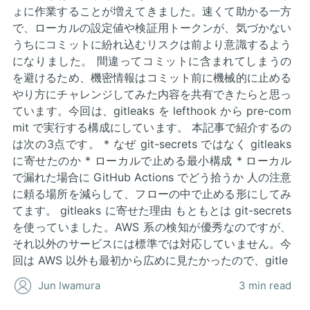
ょに作業することが増えてきました。速くて助かる一方
で、ローカルの設定値や検証用トークンが、気づかない
うちにコミットに紛れ込むリスクは前より意識するよう
になりました。 間違ってコミットに含まれてしまうの
を避けるため、機密情報はコミット前に機械的に止める
やり方にチャレンジしてみた内容を共有できたらと思っ
ています。今回は、gitleaks を lefthook から pre-com
mit で実行する構成にしています。 本記事で紹介するの
は次の3点です。 * なぜ git-secrets ではなく gitleaks
に寄せたのか * ローカルで止める最小構成 * ローカル
で漏れた場合に GitHub Actions でどう拾うか 人の注意
に頼る場所を減らして、フローの中で止める形にしてみ
てます。 gitleaks に寄せた理由 もともとは git-secrets
を使っていました。AWS 系の検知が優秀なのですが、
それ以外のサービスには標準では対応していません。今
回は AWS 以外も最初から広めに見たかったので、gitle
Jun Iwamura
3 min read