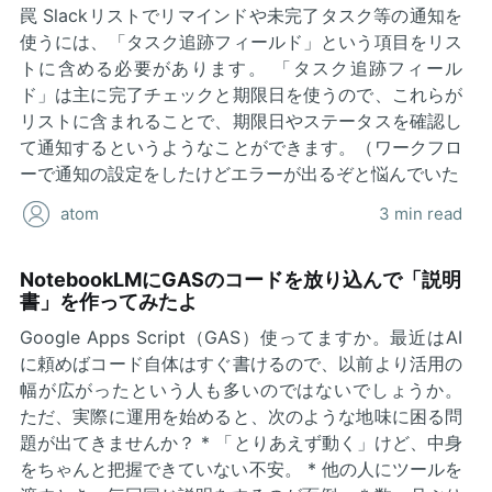
罠 Slackリストでリマインドや未完了タスク等の通知を
使うには、「タスク追跡フィールド」という項目をリス
トに含める必要があります。 「タスク追跡フィール
ド」は主に完了チェックと期限日を使うので、これらが
リストに含まれることで、期限日やステータスを確認し
て通知するというようなことができます。（ワークフロ
ーで通知の設定をしたけどエラーが出るぞと悩んでいた
atom
3 min read
NotebookLMにGASのコードを放り込んで「説明
書」を作ってみたよ
Google Apps Script（GAS）使ってますか。最近はAI
に頼めばコード自体はすぐ書けるので、以前より活用の
幅が広がったという人も多いのではないでしょうか。
ただ、実際に運用を始めると、次のような地味に困る問
題が出てきませんか？ * 「とりあえず動く」けど、中身
をちゃんと把握できていない不安。 * 他の人にツールを