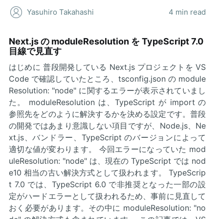
Yasuhiro Takahashi
4 min read
Next.js の moduleResolution を TypeScript 7.0
目線で見直す
はじめに 普段開発している Next.js プロジェクトを VS
Code で確認していたところ、tsconfig.json の module
Resolution: "node" に関するエラーが表示されていまし
た。 moduleResolution は、TypeScript が import の
参照先をどのように解決するかを決める設定です。普段
の開発ではあまり意識しない項目ですが、Node.js、Ne
xt.js、バンドラー、TypeScript のバージョンによって
適切な値が変わります。 今回エラーになっていた mod
uleResolution: "node" は、現在の TypeScript では nod
e10 相当の古い解決方式として扱われます。 TypeScrip
t 7.0 では、TypeScript 6.0 で非推奨となった一部の設
定がハードエラーとして扱われるため、事前に見直して
おく必要があります。その中に moduleResolution: "no