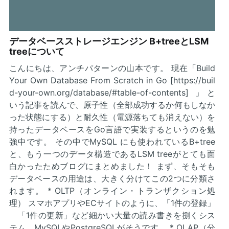
データベースストレージエンジン B+treeとLSM
treeについて
こんにちは、アンチパターンの山本です。 現在「Build
Your Own Database From Scratch in Go [https://buil
d-your-own.org/database/#table-of-contents] 」と
いう記事を読んで、原子性（全部成功するか何もしなか
った状態にする）と耐久性（電源落ちても消えない）を
持ったデータベースをGo言語で実装するというのを勉
強中です。 その中でMySQL にも使われているB+tree
と、もう一つのデータ構造であるLSM treeがとても面
白かったためブログにまとめました！ まず、そもそも
データベースの用途は、大きく分けてこの2つに分類さ
れます。 * OLTP（オンライン・トランザクション処
理） スマホアプリやECサイトのように、「1件の登録」
「1件の更新」など細かい大量の読み書きを捌くシス
テム。MySQLやPostgreSQLがそうです。 * OLAP（分