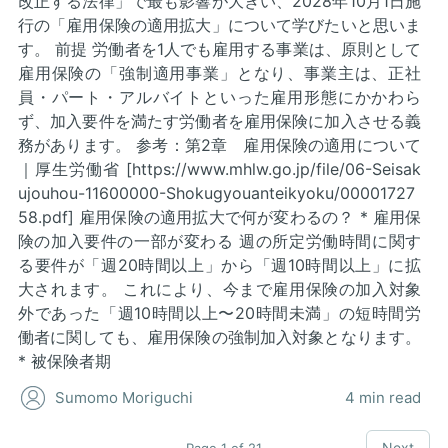
改正する法律」で最も影響が大きい、2028年10月1日施
行の「雇用保険の適用拡大」について学びたいと思いま
す。 前提 労働者を1人でも雇用する事業は、原則として
雇用保険の「強制適用事業」となり、事業主は、正社
員・パート・アルバイトといった雇用形態にかかわら
ず、加入要件を満たす労働者を雇用保険に加入させる義
務があります。 参考：第2章 雇用保険の適用について
｜厚生労働省 [https://www.mhlw.go.jp/file/06-Seisak
ujouhou-11600000-Shokugyouanteikyoku/00001727
58.pdf] 雇用保険の適用拡大で何が変わるの？ * 雇用保
険の加入要件の一部が変わる 週の所定労働時間に関す
る要件が「週20時間以上」から「週10時間以上」に拡
大されます。 これにより、今まで雇用保険の加入対象
外であった「週10時間以上〜20時間未満」の短時間労
働者に関しても、雇用保険の強制加入対象となります。
* 被保険者期
Sumomo Moriguchi
4 min read
Next