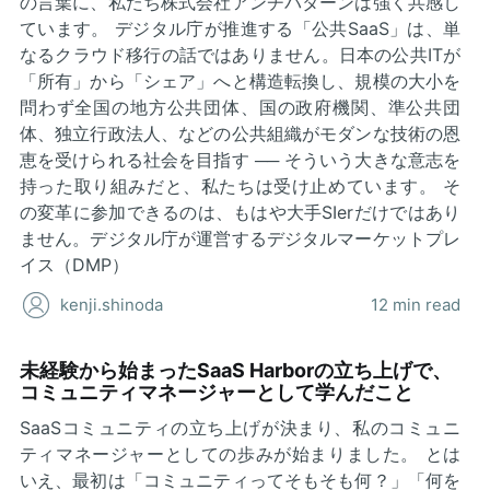
の言葉に、私たち株式会社アンチパターンは強く共感し
ています。 デジタル庁が推進する「公共SaaS」は、単
なるクラウド移行の話ではありません。日本の公共ITが
「所有」から「シェア」へと構造転換し、規模の大小を
問わず全国の地方公共団体、国の政府機関、準公共団
体、独立行政法人、などの公共組織がモダンな技術の恩
恵を受けられる社会を目指す ── そういう大きな意志を
持った取り組みだと、私たちは受け止めています。 そ
の変革に参加できるのは、もはや大手SIerだけではあり
ません。デジタル庁が運営するデジタルマーケットプレ
イス（DMP）
kenji.shinoda
12 min read
未経験から始まったSaaS Harborの立ち上げで、
コミュニティマネージャーとして学んだこと
SaaSコミュニティの立ち上げが決まり、私のコミュニ
ティマネージャーとしての歩みが始まりました。 とは
いえ、最初は「コミュニティってそもそも何？」「何を