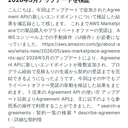
こんにちは。今回はアップデートで追加されたAgree
ment APIの新しいエンドポイントについて検証した結
果を備忘録として残します。 これまでAWS Marketpl
aceでの製品購入やプライベートオファーの受諾は、A
WSコンソール上での手動操作（UI操作）が必要にな
っていました。 https://aws.amazon.com/jp/about-a
ws/whats-new/2026/05/aws-marketplace-agreeme
nts-api/ 2026年5月のアップデートにより、Agreeme
nt APIに新しいエンドポイントが複数追加され、プロ
グラム経由で見積もりの生成から契約の受諾までを完
結できるようになったようです。今回はその中でもプ
ライベートオファー受諾の挙動を検証した結果をまと
めます。 1. 従来の Agreement API の使い方 アップデ
ート以前よりAgreement APIは、主に以下のような参
照系の操作で利用することができました。 * search-a
greements：契約一覧の検索 * describe-agreemen
t：詳細な契約情