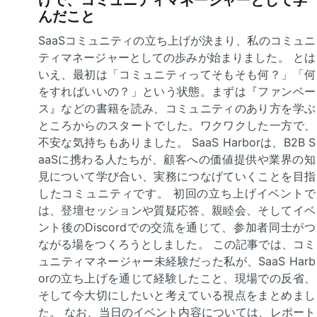
んだこと
SaaSコミュニティの立ち上げが決まり、私のコミュニ
ティマネージャーとしての歩みが始まりました。 とは
いえ、最初は「コミュニティってそもそも何？」「何
をすればいいの？」という状態。まずは『ファンベー
ス』などの書籍を読み、コミュニティのあり方を学ぶ
ところからのスタートでした。ワクワクした一方で、
不安な気持ちもありました。 SaaS Harborは、B2B S
aaSに携わる人たちが、顧客への価値提供や業界の知
見について学び合い、実務につなげていくことを目指
したコミュニティです。 初回の立ち上げイベントで
は、登壇セッションや質疑応答、親睦会、そしてイベ
ント後のDiscordでの交流を通じて、参加者同士がつ
ながる場をつくろうとしました。 この記事では、コミ
ュニティマネージャー未経験だった私が、SaaS Harb
orの立ち上げを通じて経験したこと、現場での反省、
そして今大切にしたいと考えている視点をまとめまし
た。 なお、当日のイベント内容については、レポート