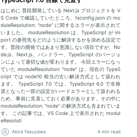
はじめに 普段開発している Next.js プロジェクトを V
S Code で確認していたところ、tsconfig.json の mo
duleResolution: "node" に関するエラーが表示されて
いました。 moduleResolution は、TypeScript が im
port の参照先をどのように解決するかを決める設定で
す。普段の開発ではあまり意識しない項目ですが、No
de.js、Next.js、バンドラー、TypeScript のバージョ
ンによって適切な値が変わります。 今回エラーになっ
ていた moduleResolution: "node" は、現在の TypeS
cript では node10 相当の古い解決方式として扱われ
ます。 TypeScript 7.0 では、TypeScript 6.0 で非推
奨となった一部の設定がハードエラーとして扱われる
ため、事前に見直しておく必要があります。その中に
moduleResolution: "node" の解決方式も含まれていま
す。 この記事では、VS Code 上で表示された modul
eResoluti
Akira Yasuzawa
4 min read