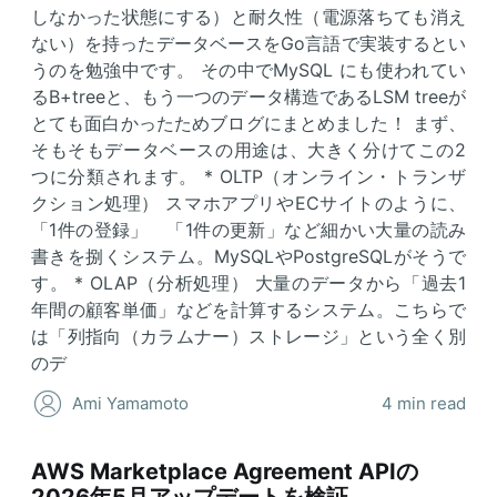
しなかった状態にする）と耐久性（電源落ちても消え
ない）を持ったデータベースをGo言語で実装するとい
うのを勉強中です。 その中でMySQL にも使われてい
るB+treeと、もう一つのデータ構造であるLSM treeが
とても面白かったためブログにまとめました！ まず、
そもそもデータベースの用途は、大きく分けてこの2
つに分類されます。 * OLTP（オンライン・トランザ
クション処理） スマホアプリやECサイトのように、
「1件の登録」 「1件の更新」など細かい大量の読み
書きを捌くシステム。MySQLやPostgreSQLがそうで
す。 * OLAP（分析処理） 大量のデータから「過去1
年間の顧客単価」などを計算するシステム。こちらで
は「列指向（カラムナー）ストレージ」という全く別
のデ
Ami Yamamoto
4 min read
AWS Marketplace Agreement APIの
2026年5月アップデートを検証