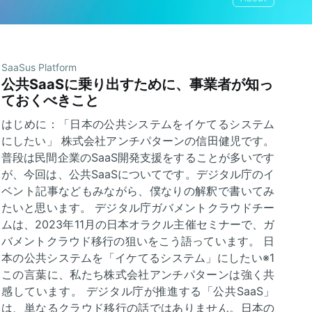
SaaSus Platform
公共SaaSに乗り出すために、事業者が知っ
ておくべきこと
はじめに：「日本の公共システムをイケてるシステム
にしたい」 株式会社アンチパターンの信田健児です。
普段は民間企業のSaaS開発支援をすることが多いです
が、今回は、公共SaaSについてです。デジタル庁のイ
ベント記事などもみながら、僕なりの解釈で書いてみ
たいと思います。 デジタル庁ガバメントクラウドチー
ムは、2023年11月の日本オラクル主催セミナーで、ガ
バメントクラウド移行の狙いをこう語っています。 日
本の公共システムを「イケてるシステム」にしたい※1
この言葉に、私たち株式会社アンチパターンは強く共
感しています。 デジタル庁が推進する「公共SaaS」
は、単なるクラウド移行の話ではありません。日本の