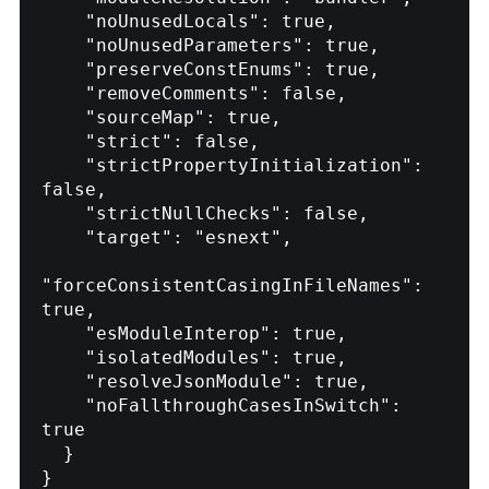
    "noUnusedLocals": true,

    "noUnusedParameters": true,

    "preserveConstEnums": true,

    "removeComments": false,

    "sourceMap": true,

    "strict": false,

    "strictPropertyInitialization": 
false,

    "strictNullChecks": false,

    "target": "esnext",

"forceConsistentCasingInFileNames": 
true,

    "esModuleInterop": true,

    "isolatedModules": true,

    "resolveJsonModule": true,

    "noFallthroughCasesInSwitch": 
true

  }

}