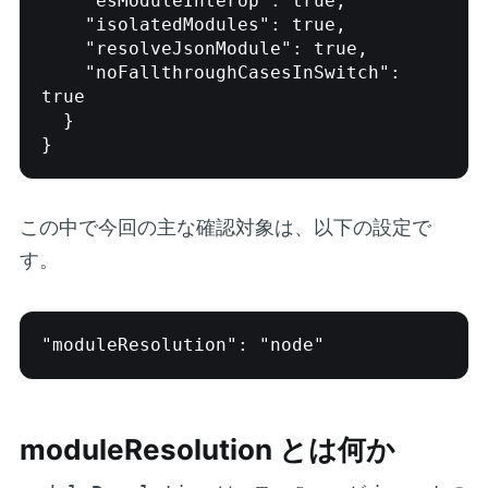
    "esModuleInterop": true,

    "isolatedModules": true,

    "resolveJsonModule": true,

    "noFallthroughCasesInSwitch": 
true

  }

}
この中で今回の主な確認対象は、以下の設定で
す。
"moduleResolution": "node"
moduleResolution とは何か