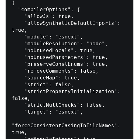
{

  "compilerOptions": {

    "allowJs": true,

    "allowSyntheticDefaultImports": 
true,

    "module": "esnext",

    "moduleResolution": "node",

    "noUnusedLocals": true,

    "noUnusedParameters": true,

    "preserveConstEnums": true,

    "removeComments": false,

    "sourceMap": true,

    "strict": false,

    "strictPropertyInitialization": 
false,

    "strictNullChecks": false,

    "target": "esnext",

"forceConsistentCasingInFileNames": 
true,
