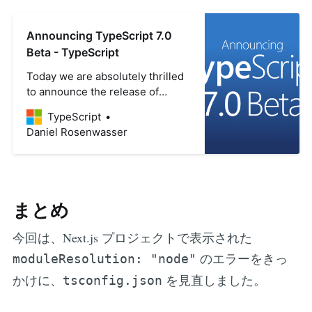
Announcing TypeScript 7.0
Beta - TypeScript
Today we are absolutely thrilled
to announce the release of
TypeScript 7.0 Beta! If you
TypeScript
haven’t been following
Daniel Rosenwasser
TypeScript 7.0’s development,
this release is significant in that
it is built on a completely new
foundation. Over the past year,
we have been porting the
まとめ
existing TypeScript codebase
from …
今回は、Next.js プロジェクトで表示された
のエラーをきっ
moduleResolution: "node"
かけに、
を見直しました。
tsconfig.json