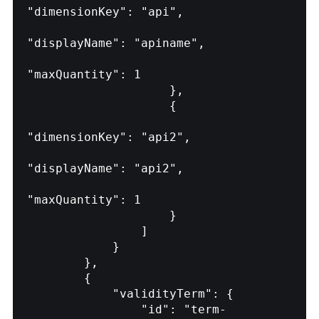
"dimensionKey": "api",

"displayName": "apiname",

"maxQuantity": 1

                    },

                    {

"dimensionKey": "api2",

"displayName": "api2",

"maxQuantity": 1

                    }

                ]

            }

        },

        {

            "validityTerm": {

                "id": "term-