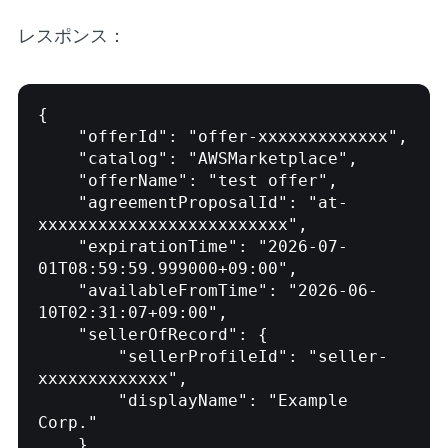
レスポンス：
{

    "offerId": "offer-xxxxxxxxxxxxx",

    "catalog": "AWSMarketplace",

    "offerName": "test offer",

    "agreementProposalId": "at-
xxxxxxxxxxxxxxxxxxxxxxxxx",

    "expirationTime": "2026-07-
01T08:59:59.999000+09:00",

    "availableFromTime": "2026-06-
10T02:31:07+09:00",

    "sellerOfRecord": {

        "sellerProfileId": "seller-
xxxxxxxxxxxxx",

        "displayName": "Example 
Corp."

    },
