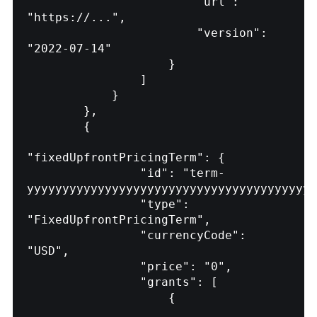
                        "url": 
"https://...",

                        "version": 
"2022-07-14"

                    }

                ]

            }

        },

        {

"fixedUpfrontPricingTerm": {

                "id": "term-
yyyyyyyyyyyyyyyyyyyyyyyyyyyyyyyyyyyyyyyyy
                "type": 
"FixedUpfrontPricingTerm",

                "currencyCode": 
"USD",

                "price": "0",

                "grants": [

                    {
