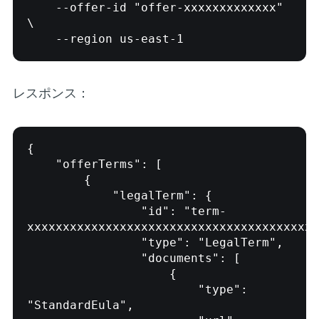
    --offer-id "offer-xxxxxxxxxxxxx" 
\

レスポンス：
{

    "offerTerms": [

        {

            "legalTerm": {

                "id": "term-
xxxxxxxxxxxxxxxxxxxxxxxxxxxxxxxxxxxxxxxxx
                "type": "LegalTerm",

                "documents": [

                    {

                        "type": 
"StandardEula",
