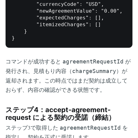
        "currencyCode": "USD",

        "newAgreementValue": "0.00",

        "expectedCharges": [],

        "itemizedCharges": []

    }

コマンドが成功すると
が
agreementRequestId
発行され、見積もり内容（
）が
chargeSummary
返却されます。この時点ではまだ契約は成立して
おらず、内容の確認ができる状態です。
ステップ4：accept-agreement-
request による契約の受諾（締結）
ステップ3で取得した
を
agreementRequestId
指定し、契約を正式に受諾します。