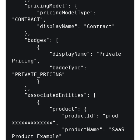
    "pricingModel": {

        "pricingModelType": 
"CONTRACT",

        "displayName": "Contract"

    },

    "badges": [

        {

            "displayName": "Private 
Pricing",

            "badgeType": 
"PRIVATE_PRICING"

        }

    ],

    "associatedEntities": [

        {

            "product": {

                "productId": "prod-
xxxxxxxxxxxxx",

                "productName": "SaaS 
Product Example"
