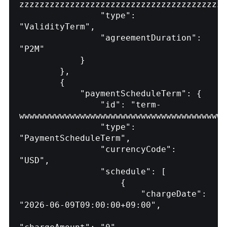
zzzzzzzzzzzzzzzzzzzzzzzzzzzzzzzzzzzzzzzzz
                "type": 
"ValidityTerm",

                "agreementDuration": 
"P2M"

            }

        },

        {

            "paymentScheduleTerm": {

                "id": "term-
wwwwwwwwwwwwwwwwwwwwwwwwwwwwwwwwwwwwwwwww
                "type": 
"PaymentScheduleTerm",

                "currencyCode": 
"USD",

                "schedule": [

                    {

                        "chargeDate": 
"2026-06-09T09:00:00+09:00",
